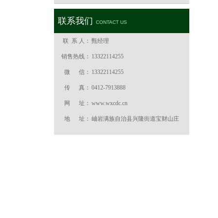
联系我们
CONTACT US
联 系 人：
甄经理
销售热线：
13322114255
微 信：
13322114255
传 真：
0412-7913888
网 址：
www.wxcdc.cn
地 址：
岫岩满族自治县兴隆街道宝财山庄