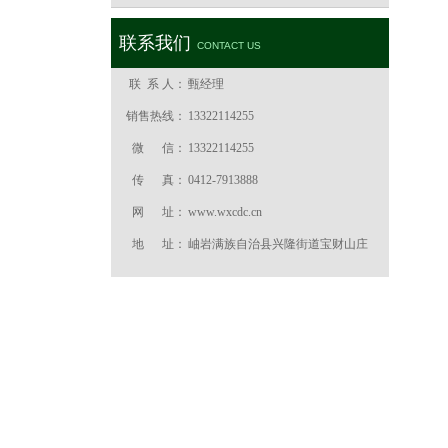
联系我们
CONTACT US
联 系 人：
甄经理
销售热线：
13322114255
微 信：
13322114255
传 真：
0412-7913888
网 址：
www.wxcdc.cn
地 址：
岫岩满族自治县兴隆街道宝财山庄