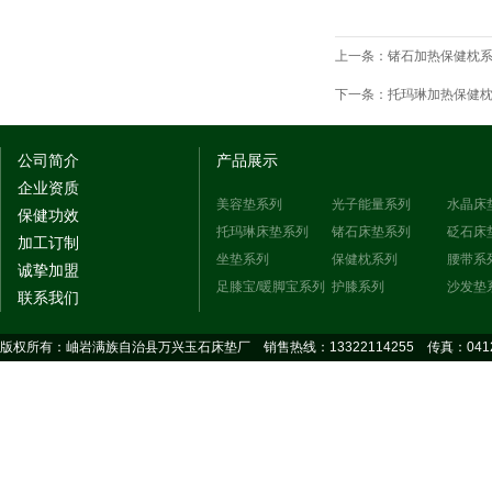
上一条：
锗石加热保健枕系列 p
下一条：
托玛琳加热保健枕系列 
公司简介
产品展示
企业资质
美容垫系列
光子能量系列
水晶床
保健功效
托玛琳床垫系列
锗石床垫系列
砭石床
加工订制
坐垫系列
保健枕系列
腰带系
诚挚加盟
足膝宝/暖脚宝系列
护膝系列
沙发垫
联系我们
版权所有：岫岩满族自治县万兴玉石床垫厂 销售热线：13322114255 传真：0412-